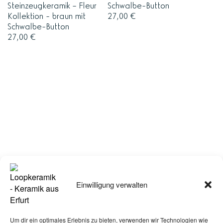
Steinzeugkeramik – Fleur
Schwalbe-Button
Kollektion - braun mit
27,00
€
Schwalbe-Button
27,00
€
Tasse Fleur - Schilfgrün mit
Neolith - Becher
Schwalbe-Button
wasserblau
Einwilligung verwalten
27,00
€
25,00
€
Um dir ein optimales Erlebnis zu bieten, verwenden wir Technologien wie